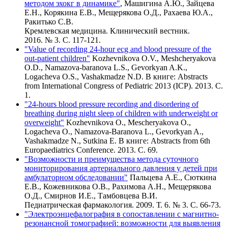
методом эхокг в динамике"
, Машигина А.Ю., Зайцева
Е.Н., Корякина Е.В., Мещерякова О.Д., Рахаева Ю.А.,
Ракитько С.В.
Кремлевская медицина. Клинический вестник.
2016. № 3. С. 117-121.
"Value of recording 24-hour ecg and blood pressure of the
out-patient children"
Kozhevnikova O.V., Meshcheryakova
O.D., Namazova-baranova L.S., Gevorkyan A.K.,
Logacheva O.S., Vashakmadze N.D. В книге: Abstracts
from International Congress of Pediatric 2013 (ICP). 2013. С.
1.
"24-hours blood pressure recording and disordering of
breathing during night sleep of children with underweight or
overweight"
Kozhevnikova O., Mescheryakova O.,
Logacheva O., Namazova-Baranova L., Gevorkyan A.,
Vashakmadze N., Sutkina E. В книге: Abstracts from 6th
Europaediatrics Conference. 2013. С. 69.
"Возможности и преимущества метода суточного
мониторирования артериального давления у детей при
амбулаторном обследовании"
Пальцева А.Е., Сюткина
Е.В., Кожевникова О.В., Рахимова А.Н., Мещерякова
О.Д., Смирнов И.Е., Тамбовцева В.И.
Педиатрическая фармакология. 2009. Т. 6. № 3. С. 66-73.
"Электроэнцефалография в сопоставлении с магнитно-
резонансной томографией: возможности для выявления