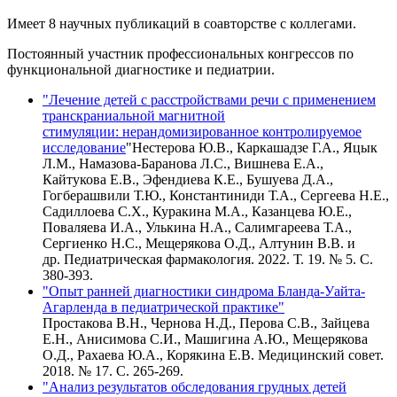
Имеет 8 научных публикаций в соавторстве с коллегами.
Постоянный участник профессиональных конгрессов по
функциональной диагностике и педиатрии.
"Лечение детей с расстройствами речи с применением
транскраниальной магнитной
стимуляции: нерандомизированное контролируемое
исследование
"Нестерова Ю.В., Каркашадзе Г.А., Яцык
Л.М., Намазова-Баранова Л.С., Вишнева Е.А.,
Кайтукова Е.В., Эфендиева К.Е., Бушуева Д.А.,
Гогберашвили Т.Ю., Константиниди Т.А., Сергеева Н.Е.,
Садиллоева С.Х., Куракина М.А., Казанцева Ю.Е.,
Поваляева И.А., Улькина Н.А., Салимгареева Т.А.,
Сергиенко Н.С., Мещерякова О.Д., Алтунин В.В. и
др. Педиатрическая фармакология. 2022. Т. 19. № 5. С.
380-393.
"Опыт ранней диагностики синдрома Бланда-Уайта-
Агарленда в педиатрической практике"
Простакова В.Н., Чернова Н.Д., Перова С.В., Зайцева
Е.Н., Анисимова С.И., Машигина А.Ю., Мещерякова
О.Д., Рахаева Ю.А., Корякина Е.В. Медицинский совет.
2018. № 17. С. 265-269.
"Анализ результатов обследования грудных детей