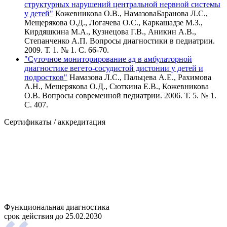
структурных нарушений центральной нервной системы
у детей"
Кожевникова О.В., НамазоваБаранова Л.С.,
Мещерякова О.Д., Логачева О.С., Каркашадзе М.З.,
Кирдяшкина М.А., Кузнецова Г.В., Аникин А.В.,
Степанченко А.П. Вопросы диагностики в педиатрии.
2009. Т. 1. № 1. С. 66-70.
"Суточное мониторирование ад в амбулаторной
диагностике вегето-сосудистой дистонии у детей и
подростков"
Намазова Л.С., Пальцева А.Е., Рахимова
А.Н., Мещерякова О.Д., Сюткина Е.В., Кожевникова
О.В. Вопросы современной педиатрии. 2006. Т. 5. № 1.
С. 407.
Сертификаты / аккредитация
Функциональная диагностика
срок действия до 25.02.2030