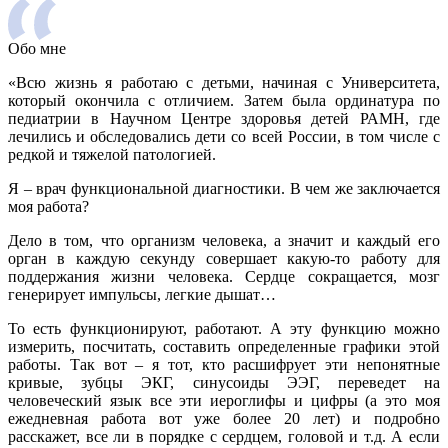
Обо мне
«Всю жизнь я работаю с детьми, начиная с Университета,
который окончила с отличием. Затем была ординатура по
педиатрии в Научном Центре здоровья детей РАМН, где
лечились и обследовались дети со всей России, в том числе с
редкой и тяжелой патологией.
Я – врач функциональной диагностики. В чем же заключается
моя работа?
Дело в том, что организм человека, а значит и каждый его
орган в каждую секунду совершает какую-то работу для
поддержания жизни человека. Сердце сокращается, мозг
генерирует импульсы, легкие дышат…
То есть функционируют, работают. А эту функцию можно
измерить, посчитать, составить определенные графики этой
работы. Так вот – я тот, кто расшифрует эти непонятные
кривые, зубцы ЭКГ, синусоиды ЭЭГ, переведет на
человеческий язык все эти иероглифы и цифры (а это моя
ежедневная работа вот уже более 20 лет) и подробно
расскажет, все ли в порядке с сердцем, головой и т.д. А если