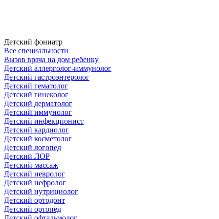
Детский фониатр
Все специальности
Вызов врача на дом ребенку
Детский аллерголог-иммунолог
Детский гастроэнтеролог
Детский гематолог
Детский гинеколог
Детский дерматолог
Детский иммунолог
Детский инфекционист
Детский кардиолог
Детский косметолог
Детский логопед
Детский ЛОР
Детский массаж
Детский невролог
Детский нефролог
Детский нутрициолог
Детский ортодонт
Детский ортопед
Детский офтальмолог