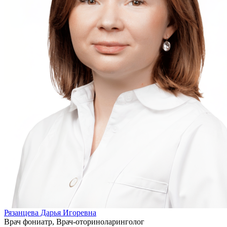
Рязанцева Дарья Игоревна
Врач фониатр, Врач-оториноларинголог