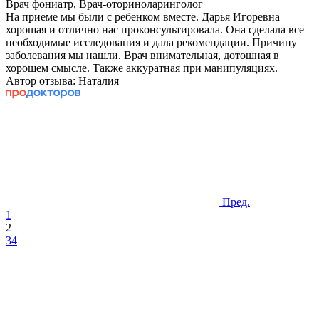
Врач фониатр, Врач-оториноларинголог
На приеме мы были с ребенком вместе. Дарья Игоревна
хорошая и отлично нас проконсультировала. Она сделала все
необходимые исследования и дала рекомендации. Причину
заболевания мы нашли. Врач внимательная, дотошная в
хорошем смысле. Также аккуратная при манипуляциях.
Автор отзыва: Наталия
Пред.
1
2
3
4