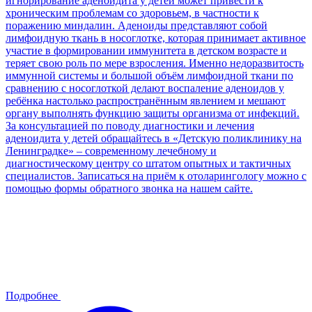
игнорирование аденоидита у детей может привести к
хроническим проблемам со здоровьем, в частности к
поражению миндалин. Аденоиды представляют собой
лимфоидную ткань в носоглотке, которая принимает активное
участие в формировании иммунитета в детском возрасте и
теряет свою роль по мере взросления. Именно недоразвитость
иммунной системы и большой объём лимфоидной ткани по
сравнению с носоглоткой делают воспаление аденоидов у
ребёнка настолько распространённым явлением и мешают
органу выполнять функцию защиты организма от инфекций.
За консультацией по поводу диагностики и лечения
аденоидита у детей обращайтесь в «Детскую поликлинику на
Ленинградке» – современному лечебному и
диагностическому центру со штатом опытных и тактичных
специалистов. Записаться на приём к отоларингологу можно с
помощью формы обратного звонка на нашем сайте.
Подробнее