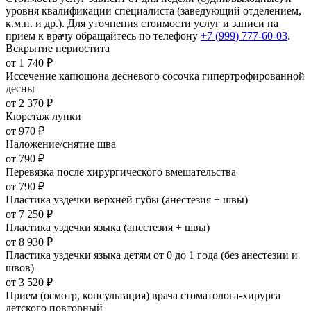
уровня квалификации специалиста (заведующий отделением,
к.м.н. и др.). Для уточнения стоимости услуг и записи на
прием к врачу обращайтесь по телефону
+7 (999) 777-60-03
.
Вскрытие периостита
от 1 740 ₽
Иссечение капюшона десневого сосочка гипертрофированной
десны
от 2 370 ₽
Кюретаж лунки
от 970 ₽
Наложение/снятие шва
от 790 ₽
Перевязка после хирургического вмешательства
от 790 ₽
Пластика уздечки верхней губы (анестезия + швы)
от 7 250 ₽
Пластика уздечки языка (анестезия + швы)
от 8 930 ₽
Пластика уздечки языка детям от 0 до 1 года (без анестезии и
швов)
от 3 520 ₽
Прием (осмотр, консультация) врача стоматолога-хирурга
детского повторный