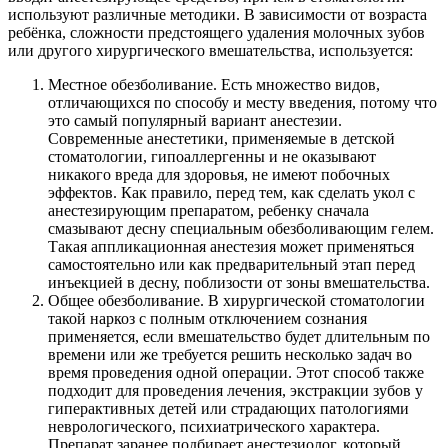
используют различные методики. В зависимости от возраста
ребёнка, сложности предстоящего удаления молочных зубов
или другого хирургического вмешательства, используется:
Местное обезболивание. Есть множество видов,
отличающихся по способу и месту введения, потому что
это самый популярный вариант анестезии.
Современные анестетики, применяемые в детской
стоматологии, гипоаллергенны и не оказывают
никакого вреда для здоровья, не имеют побочных
эффектов. Как правило, перед тем, как сделать укол с
анестезирующим препаратом, ребенку сначала
смазывают десну специальным обезболивающим гелем.
Такая аппликационная анестезия может применяться
самостоятельно или как предварительный этап перед
инъекцией в десну, поблизости от зоны вмешательства.
Общее обезболивание. В хирургической стоматологии
такой наркоз с полным отключением сознания
применяется, если вмешательство будет длительным по
времени или же требуется решить несколько задач во
время проведения одной операции. Этот способ также
подходит для проведения лечения, экстракции зубов у
гиперактивных детей или страдающих патологиями
неврологического, психиатрического характера.
Препарат заранее подбирает анестезиолог, который