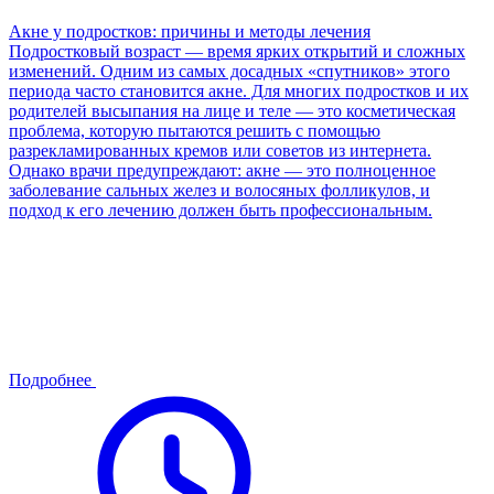
Акне у подростков: причины и методы лечения
Подростковый возраст — время ярких открытий и сложных
изменений. Одним из самых досадных «спутников» этого
периода часто становится акне. Для многих подростков и их
родителей высыпания на лице и теле — это косметическая
проблема, которую пытаются решить с помощью
разрекламированных кремов или советов из интернета.
Однако врачи предупреждают: акне — это полноценное
заболевание сальных желез и волосяных фолликулов, и
подход к его лечению должен быть профессиональным.
Подробнее