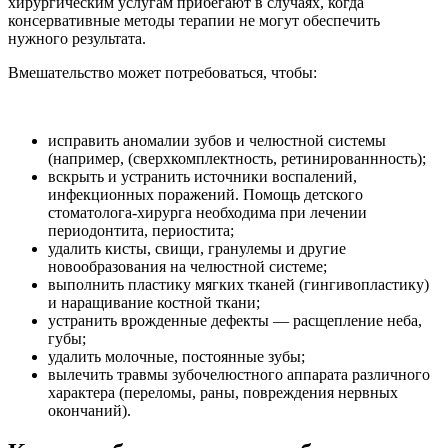
хирургическим услугам прибегают в случаях, когда
консервативные методы терапии не могут обеспечить
нужного результата.
Вмешательство может потребоваться, чтобы:
исправить аномалии зубов и челюстной системы
(например, (сверхкомплектность, ретинированнность);
вскрыть и устранить источники воспалений,
инфекционных поражений. Помощь детского
стоматолога-хирурга необходима при лечении
периодонтита, периостита;
удалить кисты, свищи, гранулемы и другие
новообразования на челюстной системе;
выполнить пластику мягких тканей (гингивопластику)
и наращивание костной ткани;
устранить врожденные дефекты — расщепление неба,
губы;
удалить молочные, постоянные зубы;
вылечить травмы зубочелюстного аппарата различного
характера (переломы, раны, повреждения нервных
окончаний).