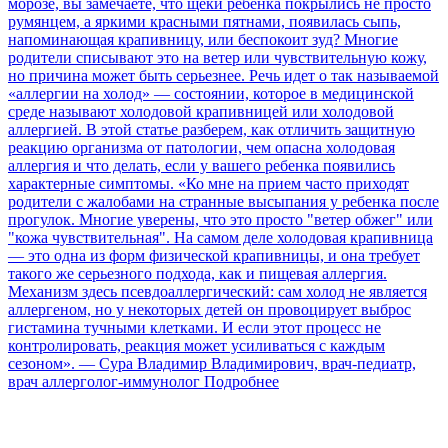
морозе, вы замечаете, что щеки ребенка покрылись не просто
румянцем, а яркими красными пятнами, появилась сыпь,
напоминающая крапивницу, или беспокоит зуд? Многие
родители списывают это на ветер или чувствительную кожу,
но причина может быть серьезнее. Речь идет о так называемой
«аллергии на холод» — состоянии, которое в медицинской
среде называют холодовой крапивницей или холодовой
аллергией. В этой статье разберем, как отличить защитную
реакцию организма от патологии, чем опасна холодовая
аллергия и что делать, если у вашего ребенка появились
характерные симптомы. «Ко мне на прием часто приходят
родители с жалобами на странные высыпания у ребенка после
прогулок. Многие уверены, что это просто "ветер обжег" или
"кожа чувствительная". На самом деле холодовая крапивница
— это одна из форм физической крапивницы, и она требует
такого же серьезного подхода, как и пищевая аллергия.
Механизм здесь псевдоаллергический: сам холод не является
аллергеном, но у некоторых детей он провоцирует выброс
гистамина тучными клетками. И если этот процесс не
контролировать, реакция может усиливаться с каждым
сезоном». — Сура Владимир Владимирович, врач-педиатр,
врач аллерголог-иммунолог
Подробнее