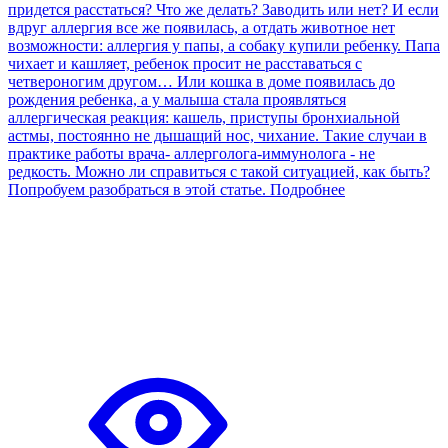
придется расстаться? Что же делать? Заводить или нет? И если
вдруг аллергия все же появилась, а отдать животное нет
возможности: аллергия у папы, а собаку купили ребенку. Папа
чихает и кашляет, ребенок просит не расставаться с
четвероногим другом… Или кошка в доме появилась до
рождения ребенка, а у малыша стала проявляться
аллергическая реакция: кашель, приступы бронхиальной
астмы, постоянно не дышащий нос, чихание. Такие случаи в
практике работы врача- аллерголога-иммунолога - не
редкость. Можно ли справиться с такой ситуацией, как быть?
Попробуем разобраться в этой статье.
Подробнее