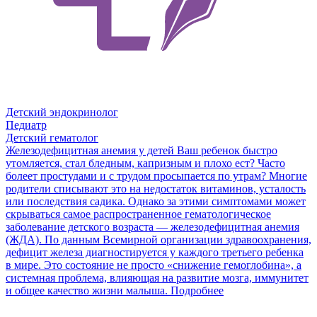
Детский эндокринолог
Педиатр
Детский гематолог
Железодефицитная анемия у детей
Ваш ребенок быстро
утомляется, стал бледным, капризным и плохо ест? Часто
болеет простудами и с трудом просыпается по утрам? Многие
родители списывают это на недостаток витаминов, усталость
или последствия садика. Однако за этими симптомами может
скрываться самое распространенное гематологическое
заболевание детского возраста — железодефицитная анемия
(ЖДА). По данным Всемирной организации здравоохранения,
дефицит железа диагностируется у каждого третьего ребенка
в мире. Это состояние не просто «снижение гемоглобина», а
системная проблема, влияющая на развитие мозга, иммунитет
и общее качество жизни малыша.
Подробнее