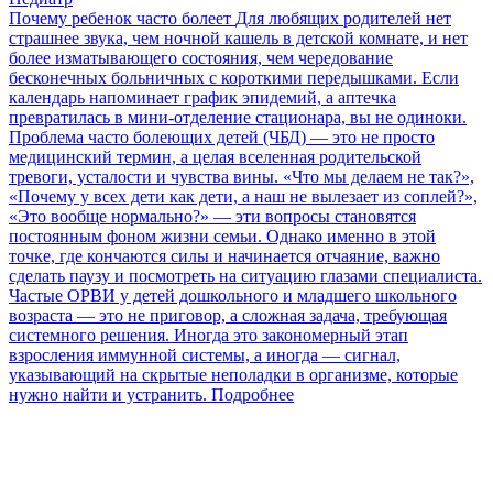
Почему ребенок часто болеет
Для любящих родителей нет
страшнее звука, чем ночной кашель в детской комнате, и нет
более изматывающего состояния, чем чередование
бесконечных больничных с короткими передышками. Если
календарь напоминает график эпидемий, а аптечка
превратилась в мини-отделение стационара, вы не одиноки.
Проблема часто болеющих детей (ЧБД) — это не просто
медицинский термин, а целая вселенная родительской
тревоги, усталости и чувства вины. «Что мы делаем не так?»,
«Почему у всех дети как дети, а наш не вылезает из соплей?»,
«Это вообще нормально?» — эти вопросы становятся
постоянным фоном жизни семьи. Однако именно в этой
точке, где кончаются силы и начинается отчаяние, важно
сделать паузу и посмотреть на ситуацию глазами специалиста.
Частые ОРВИ у детей дошкольного и младшего школьного
возраста — это не приговор, а сложная задача, требующая
системного решения. Иногда это закономерный этап
взросления иммунной системы, а иногда — сигнал,
указывающий на скрытые неполадки в организме, которые
нужно найти и устранить.
Подробнее