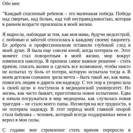
Обо мне
"Каждый спасенный ребенок – это маленькая победа. Победа
над смертью, над болью, над той несправедливостью, которая
в раннем возрасте произошла в моей жизни.
Я выросла, наблюдая за тем, как моя мама, будучи медсестрой,
с любовью и заботой относилась к каждому своему пациенту.
Ее доброта и профессионализм оставили глубокий след в
моей душе. Я была еще совсем юной, когда потеряла ее. Этот
момент стал поворотным в моей жизни, мир вокруг
изменился навсегда. Я приняла самое важное решение - стать
врачом, спасать жизни и сделать все возможное, чтобы никто
не испытал ту боль от потери, которую испытала тогда я. В
моем детском сознании зрела мечта – быть такой же, как мама,
помогать людям и дарить им надежду. С тех пор я упорно шла
к своей цели и поступила в медицинский университет. Но
жизнь, как часто бывает, приготовила новое испытание. Едва
я начала погружаться в мир медицины, как случилась новая
трагедия – не стало моего папы. Несмотря на все трудности, я
не потеряла надежду. В этот период моей главной опорой
стала бабушка – человек, который всегда поддерживал меня и
верил в мои силы.
С годами мое стремление стать врачом переросло в