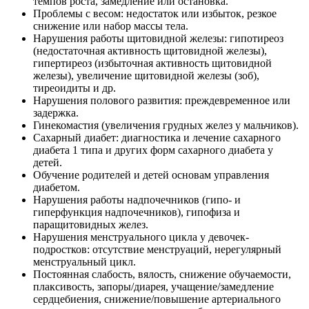
темпов роста, замедление или остановка.
Проблемы с весом: недостаток или избыток, резкое
снижение или набор массы тела.
Нарушения работы щитовидной железы: гипотиреоз
(недостаточная активность щитовидной железы),
гипертиреоз (избыточная активность щитовидной
железы), увеличение щитовидной железы (зоб),
тиреоидиты и др.
Нарушения полового развития: преждевременное или
задержка.
Гинекомастия (увеличения грудных желез у мальчиков).
Сахарный диабет: диагностика и лечение сахарного
диабета 1 типа и других форм сахарного диабета у
детей.
Обучение родителей и детей основам управления
диабетом.
Нарушения работы надпочечников (гипо- и
гиперфункция надпочечников), гипофиза и
паращитовидных желез.
Нарушения менструального цикла у девочек-
подростков: отсутствие менструаций, нерегулярный
менструальный цикл.
Постоянная слабость, вялость, снижение обучаемости,
плаксивость, запоры/диарея, учащение/замедление
сердцебиения, снижение/повышение артериального