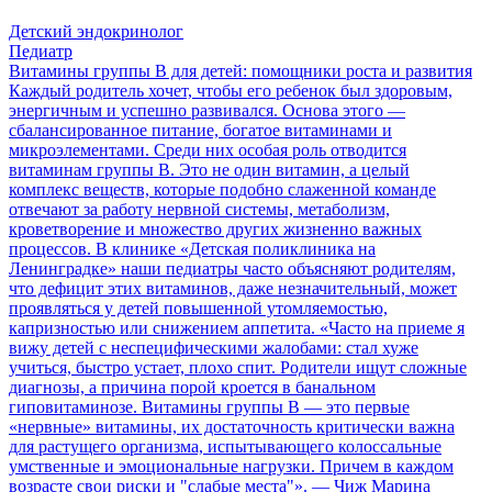
Детский эндокринолог
Педиатр
Витамины группы B для детей: помощники роста и развития
Каждый родитель хочет, чтобы его ребенок был здоровым,
энергичным и успешно развивался. Основа этого —
сбалансированное питание, богатое витаминами и
микроэлементами. Среди них особая роль отводится
витаминам группы B. Это не один витамин, а целый
комплекс веществ, которые подобно слаженной команде
отвечают за работу нервной системы, метаболизм,
кроветворение и множество других жизненно важных
процессов. В клинике «Детская поликлиника на
Ленинградке» наши педиатры часто объясняют родителям,
что дефицит этих витаминов, даже незначительный, может
проявляться у детей повышенной утомляемостью,
капризностью или снижением аппетита. «Часто на приеме я
вижу детей с неспецифическими жалобами: стал хуже
учиться, быстро устает, плохо спит. Родители ищут сложные
диагнозы, а причина порой кроется в банальном
гиповитаминозе. Витамины группы B — это первые
«нервные» витамины, их достаточность критически важна
для растущего организма, испытывающего колоссальные
умственные и эмоциональные нагрузки. Причем в каждом
возрасте свои риски и "слабые места"». — Чиж Марина