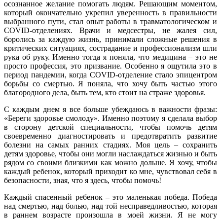
осознанное желание помогать людям. Решающим моментом,
который окончательно укрепил уверенность в правильности
выбранного пути, стал опыт работы в травматологическом и
COVID-отделениях. Врачи и медсестры, не жалея сил,
боролись за каждую жизнь, принимали сложные решения в
критических ситуациях, сострадание и профессионализм шли
рука об руку. Именно тогда я поняла, что медицина – это не
просто профессия, это призвание. Особенно я ощутила это в
период пандемии, когда COVID-отделение стало эпицентром
борьбы со смертью. Я поняла, что хочу быть частью этого
благородного дела, быть тем, кто стоит на страже здоровья.
С каждым днем я все больше убеждаюсь в важности фразы:
«Береги здоровье смолоду». Именно поэтому я сделала выбор
в сторону детской специальности, чтобы помочь детям
своевременно диагностировать и предотвратить развитие
болезни на самых ранних стадиях. Моя цель – сохранить
детям здоровье, чтобы они могли наслаждаться жизнью и быть
рядом со своими близкими как можно дольше. Я хочу, чтобы
каждый ребенок, который приходит ко мне, чувствовал себя в
безопасности, зная, что я здесь, чтобы помочь!
Каждый спасенный ребенок – это маленькая победа. Победа
над смертью, над болью, над той несправедливостью, которая
в раннем возрасте произошла в моей жизни. Я не могу