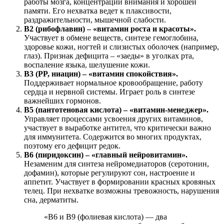
работы мозга, концентрации внимания и хорошей
памяти. Его нехватка ведет к плаксивости,
раздражительности, мышечной слабости.
B2 (рибофлавин) – «витамин роста и красоты».
Участвует в обмене веществ, синтезе гемоглобина,
здоровье кожи, ногтей и слизистых оболочек (например,
глаз). Признак дефицита – «заеды» в уголках рта,
воспаление языка, шелушение кожи.
B3 (PP, ниацин) – «витамин спокойствия».
Поддерживает нормальное кровообращение, работу
сердца и нервной системы. Играет роль в синтезе
важнейших гормонов.
B5 (пантотеновая кислота) – «витамин-менеджер».
Управляет процессами усвоения других витаминов,
участвует в выработке антител, что критически важно
для иммунитета. Содержится во многих продуктах,
поэтому его дефицит редок.
B6 (пиридоксин) – «главный нейровитамин».
Незаменим для синтеза нейромедиаторов (серотонин,
дофамин), которые регулируют сон, настроение и
аппетит. Участвует в формировании красных кровяных
телец. При нехватке возможны тревожность, нарушения
сна, дерматиты.
«B6 и B9 (фолиевая кислота) — два