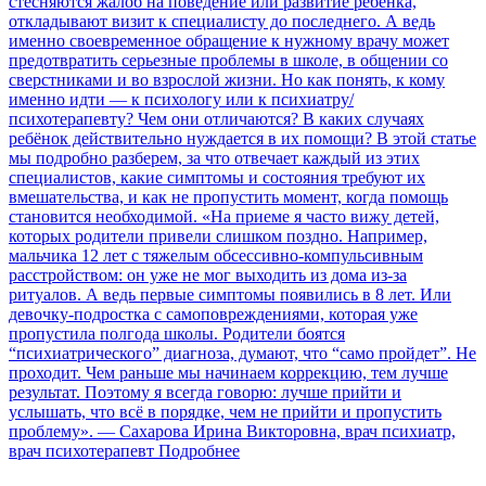
стесняются жалоб на поведение или развитие ребёнка,
откладывают визит к специалисту до последнего. А ведь
именно своевременное обращение к нужному врачу может
предотвратить серьезные проблемы в школе, в общении со
сверстниками и во взрослой жизни. Но как понять, к кому
именно идти — к психологу или к психиатру/
психотерапевту? Чем они отличаются? В каких случаях
ребёнок действительно нуждается в их помощи? В этой статье
мы подробно разберем, за что отвечает каждый из этих
специалистов, какие симптомы и состояния требуют их
вмешательства, и как не пропустить момент, когда помощь
становится необходимой. «На приеме я часто вижу детей,
которых родители привели слишком поздно. Например,
мальчика 12 лет с тяжелым обсессивно-компульсивным
расстройством: он уже не мог выходить из дома из-за
ритуалов. А ведь первые симптомы появились в 8 лет. Или
девочку-подростка с самоповреждениями, которая уже
пропустила полгода школы. Родители боятся
“психиатрического” диагноза, думают, что “само пройдет”. Не
проходит. Чем раньше мы начинаем коррекцию, тем лучше
результат. Поэтому я всегда говорю: лучше прийти и
услышать, что всё в порядке, чем не прийти и пропустить
проблему». — Сахарова Ирина Викторовна, врач психиатр,
врач психотерапевт
Подробнее