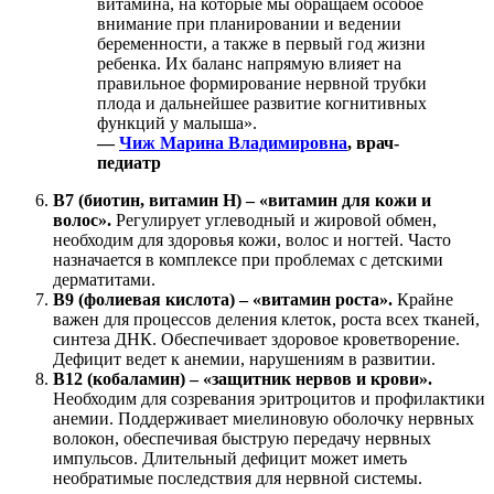
витамина, на которые мы обращаем особое
внимание при планировании и ведении
беременности, а также в первый год жизни
ребенка. Их баланс напрямую влияет на
правильное формирование нервной трубки
плода и дальнейшее развитие когнитивных
функций у малыша».
—
Чиж Марина Владимировна
, врач-
педиатр
B7 (биотин, витамин H) – «витамин для кожи и
волос».
Регулирует углеводный и жировой обмен,
необходим для здоровья кожи, волос и ногтей. Часто
назначается в комплексе при проблемах с детскими
дерматитами.
B9 (фолиевая кислота) – «витамин роста».
Крайне
важен для процессов деления клеток, роста всех тканей,
синтеза ДНК. Обеспечивает здоровое кроветворение.
Дефицит ведет к анемии, нарушениям в развитии.
B12 (кобаламин) – «защитник нервов и крови».
Необходим для созревания эритроцитов и профилактики
анемии. Поддерживает миелиновую оболочку нервных
волокон, обеспечивая быструю передачу нервных
импульсов. Длительный дефицит может иметь
необратимые последствия для нервной системы.