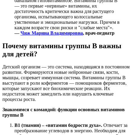
банальном гиповитаминозе. Витамины группы B
— это первые «нервные» витамины, их
достаточность критически важна для растущего
организма, испытывающего колоссальные
умственные и эмоциональные нагрузки. Причем в
каждом возрасте свои риски и "слабые места"».
—
Чиж Марина Владимировна
, врач-педиатр
Почему витамины группы B важны
для детей?
Детский организм — это система, находящаяся в постоянном
развитии. Формируются новые нейронные связи, кости,
мышцы, созревает иммунная система. Витамины группы B
выступают в роли коферментов — помощников ферментов,
которые запускают все биохимические реакции. Их
недостаток может замедлить или нарушить ключевые
процессы роста.
Знакомимся с командой: функции основных витаминов
группы B
B1 (тиамин) – «витамин бодрости духа».
Отвечает за
преобразование углеводов в энергию. Необходим для