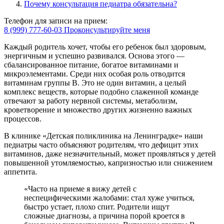
Почему консультация педиатра обязательна?
Телефон для записи на прием:
8 (999) 777-60-03
Проконсультируйте меня
Каждый родитель хочет, чтобы его ребенок был здоровым,
энергичным и успешно развивался. Основа этого —
сбалансированное питание, богатое витаминами и
микроэлементами. Среди них особая роль отводится
витаминам группы B. Это не один витамин, а целый
комплекс веществ, которые подобно слаженной команде
отвечают за работу нервной системы, метаболизм,
кроветворение и множество других жизненно важных
процессов.
В клинике «Детская поликлиника на Ленинградке» наши
педиатры часто объясняют родителям, что дефицит этих
витаминов, даже незначительный, может проявляться у детей
повышенной утомляемостью, капризностью или снижением
аппетита.
«Часто на приеме я вижу детей с
неспецифическими жалобами: стал хуже учиться,
быстро устает, плохо спит. Родители ищут
сложные диагнозы, а причина порой кроется в