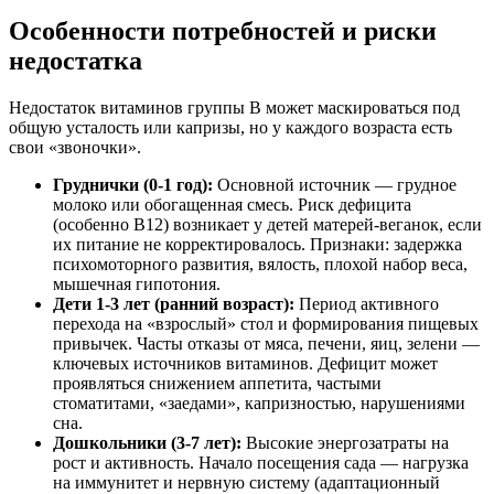
Особенности потребностей и риски
недостатка
Недостаток витаминов группы B может маскироваться под
общую усталость или капризы, но у каждого возраста есть
свои «звоночки».
Груднички (0-1 год):
Основной источник — грудное
молоко или обогащенная смесь. Риск дефицита
(особенно B12) возникает у детей матерей-веганок, если
их питание не корректировалось. Признаки: задержка
психомоторного развития, вялость, плохой набор веса,
мышечная гипотония.
Дети 1-3 лет (ранний возраст):
Период активного
перехода на «взрослый» стол и формирования пищевых
привычек. Часты отказы от мяса, печени, яиц, зелени —
ключевых источников витаминов. Дефицит может
проявляться снижением аппетита, частыми
стоматитами, «заедами», капризностью, нарушениями
сна.
Дошкольники (3-7 лет):
Высокие энергозатраты на
рост и активность. Начало посещения сада — нагрузка
на иммунитет и нервную систему (адаптационный