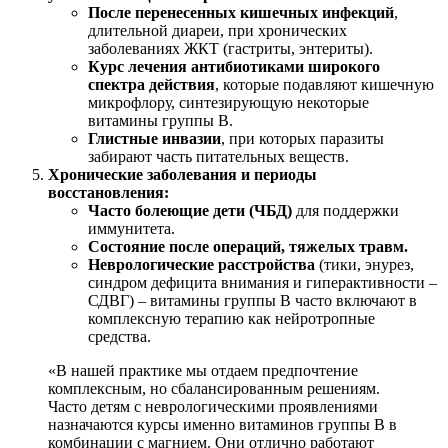
После перенесенных кишечных инфекций
,
длительной диареи, при хронических
заболеваниях ЖКТ (гастриты, энтериты).
Курс лечения антибиотиками широкого
спектра действия
, которые подавляют кишечную
микрофлору, синтезирующую некоторые
витамины группы B.
Глистные инвазии
, при которых паразиты
забирают часть питательных веществ.
Хронические заболевания и периоды
восстановления:
Часто болеющие дети (ЧБД)
для поддержки
иммунитета.
Состояние после операций, тяжелых травм.
Неврологические расстройства
(тики, энурез,
синдром дефицита внимания и гиперактивности –
СДВГ) – витамины группы B часто включают в
комплексную терапию как нейротропные
средства.
«В нашей практике мы отдаем предпочтение
комплексным, но сбалансированным решениям.
Часто детям с неврологическими проявлениями
назначаются курсы именно витаминов группы B в
комбинации с магнием. Они отлично работают