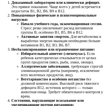
Доказанный лабораторно или клинически дефицит.
Это прямое показание. Чаще всего у детей встречается
недостаток B1, B2, B6, B9 и B12.
Повышенные физические и психоэмоциональные
нагрузки:
Начало учебного года, экзаменационная сессия.
Стресс резко увеличивает расход витаминов
группы B, особенно B1, B5, B6 и B12.
Активные занятия спортом.
Для метаболизма и
выработки энергии мышцам необходимо больше
витаминов B1, B2, B3, B6, B7.
Несбалансированное или ограниченное питание:
Избирательный аппетит («нехочуха»).
Если
ребенок категорически отказывается от целых
групп продуктов (мясо, рыба, злаки, овощи).
Аллергические заболевания
, требующие строгой
элиминационной диеты (например, исключение
всех молочных продуктов, яиц).
Вегетарианство и особенно веганство
без
должной компенсации. Высокий риск тяжелого
дефицита B12, источник которого — только
животная пища. Требует обязательного контроля у
врача.
Состояния, нарушающие всасывание или
увеличивающие потерю витаминов: