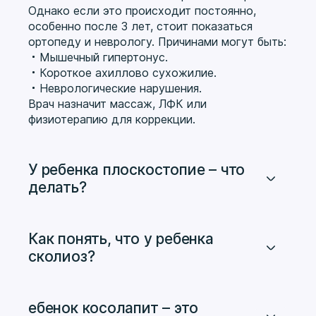
Однако если это происходит постоянно,
особенно после 3 лет, стоит показаться
ортопеду и неврологу. Причинами могут быть:
Мышечный гипертонус.
Короткое ахиллово сухожилие.
Неврологические нарушения.
Врач назначит массаж, ЛФК или
физиотерапию для коррекции.
У ребенка плоскостопие – что
делать?
До 3–5 лет «плоские стопы» – это
физиологическая норма, так как свод стопы
формируется постепенно. Но если к 5–6
Как понять, что у ребенка
годам стопа остается плоской, нужна
сколиоз?
коррекция:
Основные признаки сколиоза у детей:
Специальная обувь с супинатором.
Одно плечо выше другого.
Ортопедические стельки.
Лопатки расположены несимметрично.
ебенок косолапит – это
Упражнения (ходьба на носочках, по