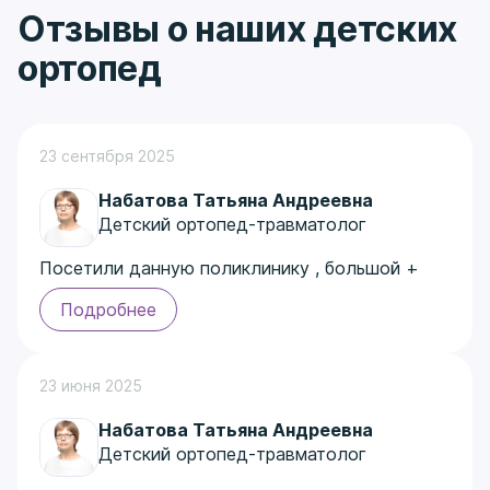
Отзывы о наших детских
ортопед
23 сентября 2025
Набатова Татьяна Андреевна
Детский ортопед-травматолог
Посетили данную поликлинику , большой +
что есть парковка , что не мало важно , очень
Подробнее
чисто , приветливый персонал , были у
специалиста ортопеда Набатовой Т.А
остались довольны , ответили на все
23 июня 2025
интересующие вопоосы .Рекомендуем
Автор отзыва: Алина Иванова
Набатова Татьяна Андреевна
Детский ортопед-травматолог
Отзыв на Яндекс картах