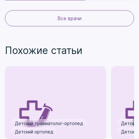
Все врачи
Похожие статьи
Детский травматолог-ортопед
Детский
Детский ортопед
Детский