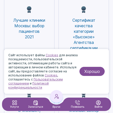
подход позволяет предупредить болезнь,
доступна как бесплатная, так и платная
а не лечить последствия.
городская парковка непосредственно
рядом с центром. Ваш путь к здоровью
Лучшие клиники
Сертификат
ребенка займет минимум времени.
Москвы: выбор
качества
пациентов
категории
2021
«Высокое»
Агентства
сертификации
и стандартизации
Сайт использует файлы
Cookies
для анализа
Госстандарта
посещаемости, пользовательской
активности, оптимизации работы сайта и
России
авторизации в личном кабинете. Используя
Хорошо
сайт, вы предоставляете согласие на
использование файлов
Cookies
,
соглашаетесь с
Пользовательским
соглашением
и
Политикой
конфиденциальности
Диплом «Лучшие
Лучшие клиники
Услуги
Записаться
Врачи
Позвонить
Войти
в Москве»,
Москвы: выбор