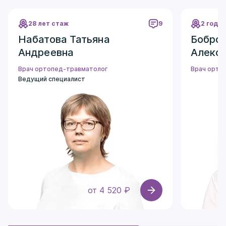
28 лет стаж
9
2 года
Набатова Татьяна
Бобро
Андреевна
Алекс
Врач ортопед-травматолог
Врач орто
Ведущий специалист
от 4 520 ₽