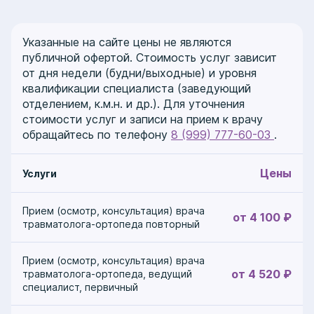
плоскостопие, в каком возрасте
к асимм
оно требует лечения, а в каком —
зрения,
нет, как его диагностировать и
развития
Указанные на сайте цены не являются
какие методы коррекции
позвоно
публичной офертой. Стоимость услуг зависит
действительно работают. «На
от дня недели (будни/выходные) и уровня
приеме ко мне каждый день
квалификации специалиста (заведующий
приходят родители с двух-
отделением, к.м.н. и др.). Для уточнения
трехлетними детьми и говорят: "У
стоимости услуг и записи на прием к врачу
нас плоскостопие, что делать?" А я
обращайтесь по телефону
8 (999) 777-60-03
.
смотрю на отпечаток стопы — и
вижу абсолютную норму для этого
Цены
Услуги
возраста. У детей до 5-6 лет стопа
выглядит плоской из-за жировой
подушки, которая "маскирует"
Прием (осмотр, консультация) врача
от 4 100 ₽
свод. Родители начинают покупать
травматолога-ортопеда повторный
дорогие ортопедические стельки,
ограничивают бег, паникуют — а
Прием (осмотр, консультация) врача
всё это не нужно. Главное —
от 4 520 ₽
травматолога-ортопеда, ведущий
вовремя отличить физиологическое
специалист, первичный
плоскостопие от патологического».