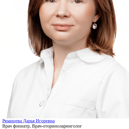
Рязанцева Дарья Игоревна
Врач фониатр, Врач-оториноларинголог