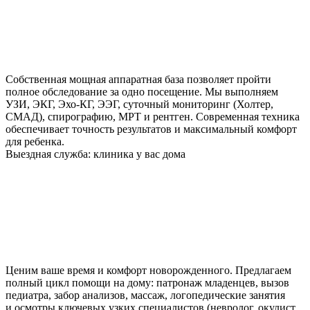
Собственная мощная аппаратная база позволяет пройти
полное обследование за одно посещение. Мы выполняем
УЗИ, ЭКГ, Эхо-КГ, ЭЭГ, суточный мониторинг (Холтер,
СМАД), спирографию, МРТ и рентген. Современная техника
обеспечивает точность результатов и максимальный комфорт
для ребенка.
Выездная служба: клиника у вас дома
Ценим ваше время и комфорт новорожденного. Предлагаем
полный цикл помощи на дому: патронаж младенцев, вызов
педиатра, забор анализов, массаж, логопедические занятия
и осмотры ключевых узких специалистов (невролог, окулист,