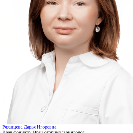
Рязанцева Дарья Игоревна
Врач фониатр, Врач-оториноларинголог