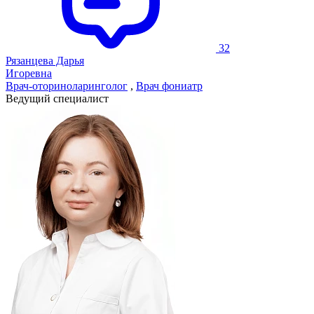
32
Рязанцева Дарья
Игоревна
Врач-оториноларинголог
,
Врач фониатр
Ведущий специалист