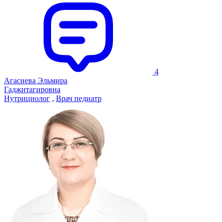
4
Агасиева Эльмира
Гаджитагировна
Нутрициолог
,
Врач педиатр