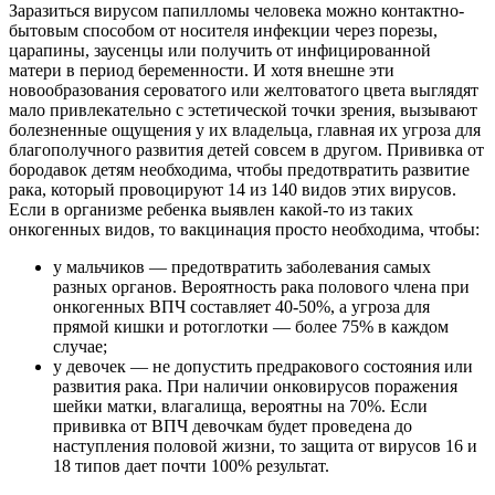
Заразиться вирусом папилломы человека можно контактно-
бытовым способом от носителя инфекции через порезы,
царапины, заусенцы или получить от инфицированной
матери в период беременности. И хотя внешне эти
новообразования сероватого или желтоватого цвета выглядят
мало привлекательно с эстетической точки зрения, вызывают
болезненные ощущения у их владельца, главная их угроза для
благополучного развития детей совсем в другом. Прививка от
бородавок детям необходима, чтобы предотвратить развитие
рака, который провоцируют 14 из 140 видов этих вирусов.
Если в организме ребенка выявлен какой-то из таких
онкогенных видов, то вакцинация просто необходима, чтобы:
у мальчиков — предотвратить заболевания самых
разных органов. Вероятность рака полового члена при
онкогенных ВПЧ составляет 40-50%, а угроза для
прямой кишки и ротоглотки — более 75% в каждом
случае;
у девочек — не допустить предракового состояния или
развития рака. При наличии онковирусов поражения
шейки матки, влагалища, вероятны на 70%. Если
прививка от ВПЧ девочкам будет проведена до
наступления половой жизни, то защита от вирусов 16 и
18 типов дает почти 100% результат.