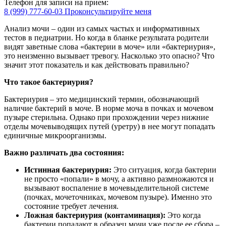
Телефон для записи на прием:
8 (999) 777-60-03
Проконсультируйте меня
Анализ мочи – один из самых частых и информативных
тестов в педиатрии. Но когда в бланке результата родители
видят заветные слова «бактерии в моче» или «бактериурия»,
это неизменно вызывает тревогу. Насколько это опасно? Что
значит этот показатель и как действовать правильно?
Что такое бактериурия?
Бактериурия
– это медицинский термин, обозначающий
наличие бактерий в моче. В норме моча в почках и мочевом
пузыре стерильна. Однако при прохождении через нижние
отделы мочевыводящих путей (уретру) в нее могут попадать
единичные микроорганизмы.
Важно различать два состояния:
Истинная бактериурия:
Это ситуация, когда бактерии
не просто «попали» в мочу, а активно размножаются и
вызывают воспаление в мочевыделительной системе
(почках, мочеточниках, мочевом пузыре). Именно это
состояние требует лечения.
Ложная бактериурия (контаминация):
Это когда
бактерии попадают в образец мочи уже после ее сбора –