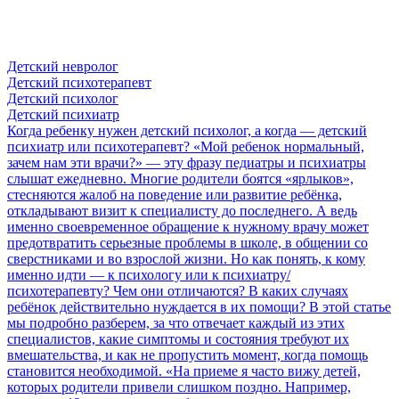
Детский невролог
Детский психотерапевт
Детский психолог
Детский психиатр
Когда ребенку нужен детский психолог, а когда — детский
психиатр или психотерапевт?
«Мой ребенок нормальный,
зачем нам эти врачи?» — эту фразу педиатры и психиатры
слышат ежедневно. Многие родители боятся «ярлыков»,
стесняются жалоб на поведение или развитие ребёнка,
откладывают визит к специалисту до последнего. А ведь
именно своевременное обращение к нужному врачу может
предотвратить серьезные проблемы в школе, в общении со
сверстниками и во взрослой жизни. Но как понять, к кому
именно идти — к психологу или к психиатру/
психотерапевту? Чем они отличаются? В каких случаях
ребёнок действительно нуждается в их помощи? В этой статье
мы подробно разберем, за что отвечает каждый из этих
специалистов, какие симптомы и состояния требуют их
вмешательства, и как не пропустить момент, когда помощь
становится необходимой. «На приеме я часто вижу детей,
которых родители привели слишком поздно. Например,