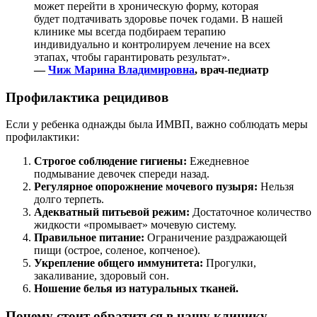
может перейти в хроническую форму, которая
будет подтачивать здоровье почек годами. В нашей
клинике мы всегда подбираем терапию
индивидуально и контролируем лечение на всех
этапах, чтобы гарантировать результат».
—
Чиж Марина Владимировна
, врач-педиатр
Профилактика рецидивов
Если у ребенка однажды была ИМВП, важно соблюдать меры
профилактики:
Строгое соблюдение гигиены:
Ежедневное
подмывание девочек спереди назад.
Регулярное опорожнение мочевого пузыря:
Нельзя
долго терпеть.
Адекватный питьевой режим:
Достаточное количество
жидкости «промывает» мочевую систему.
Правильное питание:
Ограничение раздражающей
пищи (острое, соленое, копченое).
Укрепление общего иммунитета:
Прогулки,
закаливание, здоровый сон.
Ношение белья из натуральных тканей.
Почему стоит обратиться в нашу клинику