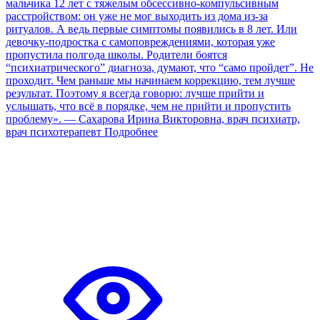
мальчика 12 лет с тяжелым обсессивно-компульсивным
расстройством: он уже не мог выходить из дома из-за
ритуалов. А ведь первые симптомы появились в 8 лет. Или
девочку-подростка с самоповреждениями, которая уже
пропустила полгода школы. Родители боятся
“психиатрического” диагноза, думают, что “само пройдет”. Не
проходит. Чем раньше мы начинаем коррекцию, тем лучше
результат. Поэтому я всегда говорю: лучше прийти и
услышать, что всё в порядке, чем не прийти и пропустить
проблему». — Сахарова Ирина Викторовна, врач психиатр,
врач психотерапевт
Подробнее