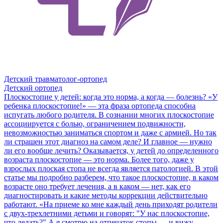
Детский травматолог-ортопед
Детский ортопед
Плоскостопие у детей: когда это норма, а когда — болезнь?
«У
ребенка плоскостопие!» — эта фраза ортопеда способна
испугать любого родителя. В сознании многих плоскостопие
ассоциируется с болью, ограничением подвижности,
невозможностью заниматься спортом и даже с армией. Но так
ли страшен этот диагноз на самом деле? И главное — нужно
ли его вообще лечить? Оказывается, у детей до определенного
возраста плоскостопие — это норма. Более того, даже у
взрослых плоская стопа не всегда является патологией. В этой
статье мы подробно разберем, что такое плоскостопие, в каком
возрасте оно требует лечения, а в каком — нет, как его
диагностировать и какие методы коррекции действительно
работают. «На приеме ко мне каждый день приходят родители
с двух-трехлетними детьми и говорят: "У нас плоскостопие,
что делать?" А я смотрю на отпечаток стопы — и вижу