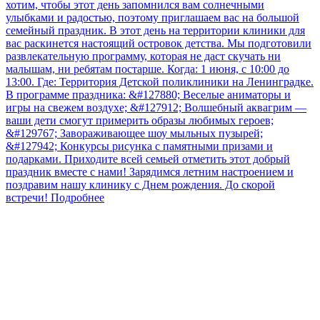
хотим, чтобы этот день запомнился вам солнечными
улыбками и радостью, поэтому приглашаем вас на большой
семейный праздник. В этот день на территории клиники для
вас раскинется настоящий островок детства. Мы подготовили
развлекательную программу, которая не даст скучать ни
малышам, ни ребятам постарше. Когда: 1 июня, с 10:00 до
13:00. Где: Территория Детской поликлиники на Ленинградке.
В программе праздника: &#127880; Веселые аниматоры и
игры на свежем воздухе; &#127912; Волшебный аквагрим —
ваши дети смогут примерить образы любимых героев;
&#129767; Завораживающее шоу мыльных пузырей;
&#127942; Конкурсы рисунка с памятными призами и
подарками. Приходите всей семьей отметить этот добрый
праздник вместе с нами! Зарядимся летним настроением и
поздравим нашу клинику с Днем рождения. До скорой
встречи!
Подробнее