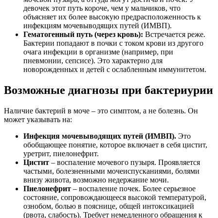
девочек этот путь короче, чем у мальчиков, что
объясняет их более высокую предрасположенность к
инфекциям мочевыводящих путей (ИМВП).
Гематогенный путь (через кровь):
Встречается реже.
Бактерии попадают в почки с током крови из другого
очага инфекции в организме (например, при
пневмонии, сепсисе). Это характерно для
новорожденных и детей с ослабленным иммунитетом.
Возможные диагнозы при бактериурии
Наличие бактерий в моче – это симптом, а не болезнь. Он
может указывать на:
Инфекция мочевыводящих путей (ИМВП).
Это
обобщающее понятие, которое включает в себя цистит,
уретрит, пиелонефрит.
Цистит
– воспаление мочевого пузыря. Проявляется
частыми, болезненными мочеиспусканиями, болями
внизу живота, возможно недержание мочи.
Пиелонефрит
– воспаление почек. Более серьезное
состояние, сопровождающееся высокой температурой,
ознобом, болью в пояснице, общей интоксикацией
(рвота, слабость). Требует немедленного обращения к