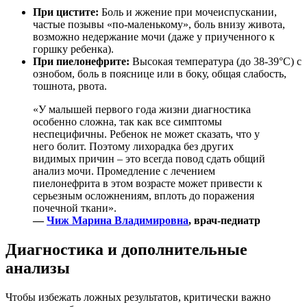
При цистите:
Боль и жжение при мочеиспускании,
частые позывы «по-маленькому», боль внизу живота,
возможно недержание мочи (даже у приученного к
горшку ребенка).
При пиелонефрите:
Высокая температура (до 38-39°С) с
ознобом, боль в пояснице или в боку, общая слабость,
тошнота, рвота.
«У малышей первого года жизни диагностика
особенно сложна, так как все симптомы
неспецифичны. Ребенок не может сказать, что у
него болит. Поэтому лихорадка без других
видимых причин – это всегда повод сдать общий
анализ мочи. Промедление с лечением
пиелонефрита в этом возрасте может привести к
серьезным осложнениям, вплоть до поражения
почечной ткани».
—
Чиж Марина Владимировна
, врач-педиатр
Диагностика и дополнительные
анализы
Чтобы избежать ложных результатов, критически важно