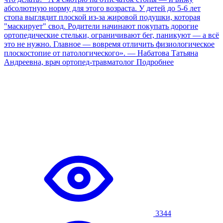
абсолютную норму для этого возраста. У детей до 5-6 лет
стопа выглядит плоской из-за жировой подушки, которая
"маскирует" свод. Родители начинают покупать дорогие
ортопедические стельки, ограничивают бег, паникуют — а всё
это не нужно. Главное — вовремя отличить физиологическое
плоскостопие от патологического». — Набатова Татьяна
Андреевна, врач ортопед-травматолог
Подробнее
3344