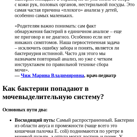
с кожи рук, половых органов, нестерильной посуды. Это
самая частая причина «плохого» анализа у детей,
особенно самых маленьких.
«Родителям важно понимать: сам факт
обнаружения бактерий в единичном анализе – еще
не приговор и не диагноз. Особенно если нет
никаких симптомов. Наша первостепенная задача
– исключить ошибку забора и понять, является ли
бактериурия истинной. Часто для этого мы
назначаем повторный анализ, но уже с четким
инструктажем по правильной технике сбора
мочи».
—
Чиж Марина Владимировна
, врач-педиатр
Как бактерии попадают в
мочевыделительную систему?
Основных пути два:
Восходящий путь:
Самый распространенный. Бактерии
из области ануса и промежности (чаще всего это
кишечная палочка E. coli) поднимаются по уретре в
мочевой пузырь, а оттуда могут достичь и почек. У