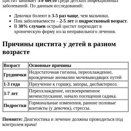
Цистит занимает
5-е место
среди детских инфекционных
заболеваний. По данным исследований:
Девочки болеют в
3-5 раз чаще
, чем мальчики.
Пик заболеваемости –
2-5 лет
и
подростковый возраст
.
В
30% случаев
острый цистит переходит в
хроническую форму из-за неправильного лечения.
Причины цистита у детей в разном
возрасте
Возраст
Основные причины
Недостаточная гигиена, переохлаждение,
Груднички
врожденные аномалии мочевыводящих путей
1-3 года
Приучение к горшку, запоры, дисбактериоз.
Переохлаждение, несвоевременное
3-7 лет
мочеиспускание, начало посещения садика.
Гормональные изменения, ранние половые
Подростки
контакты (у девочек), стрессы.
Помните:
Диагностика и лечение должны проводиться под
контролем врача!