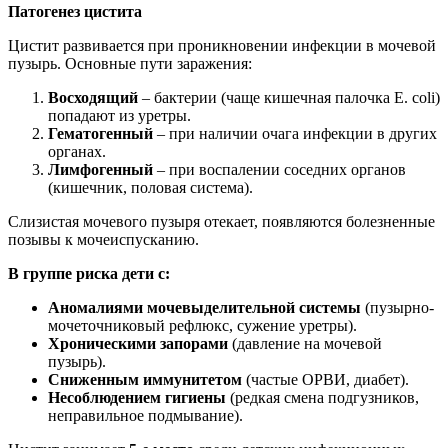
Патогенез цистита
Цистит развивается при проникновении инфекции в мочевой
пузырь. Основные пути заражения:
Восходящий
– бактерии (чаще кишечная палочка E. coli)
попадают из уретры.
Гематогенный
– при наличии очага инфекции в других
органах.
Лимфогенный
– при воспалении соседних органов
(кишечник, половая система).
Слизистая мочевого пузыря отекает, появляются болезненные
позывы к мочеиспусканию.
В группе риска дети с:
Аномалиями мочевыделительной системы
(пузырно-
мочеточниковый рефлюкс, сужение уретры).
Хроническими запорами
(давление на мочевой
пузырь).
Сниженным иммунитетом
(частые ОРВИ, диабет).
Несоблюдением гигиены
(редкая смена подгузников,
неправильное подмывание).