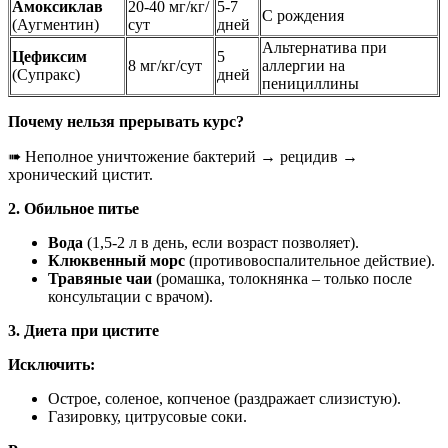
Амоксиклав
20-40 мг/кг/
5-7
С рождения
(Аугментин)
сут
дней
Альтернатива при
Цефиксим
5
8 мг/кг/сут
аллергии на
(Супракс)
дней
пенициллины
Почему нельзя прерывать курс?
➠ Неполное уничтожение бактерий → рецидив →
хронический цистит.
2. Обильное питье
Вода
(1,5-2 л в день, если возраст позволяет).
Клюквенный морс
(противовоспалительное действие).
Травяные чаи
(ромашка, толокнянка – только после
консультации с врачом).
3. Диета при цистите
Исключить:
Острое, соленое, копченое (раздражает слизистую).
Газировку, цитрусовые соки.