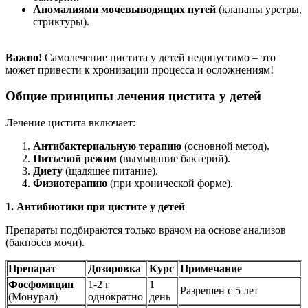
Аномалиями мочевыводящих путей
(клапаны уретры,
стриктуры).
Важно!
Самолечение цистита у детей недопустимо – это
может привести к хронизации процесса и осложнениям!
Общие принципы лечения цистита у детей
Лечение цистита включает:
Антибактериальную терапию
(основной метод).
Питьевой режим
(вымывание бактерий).
Диету
(щадящее питание).
Физиотерапию
(при хронической форме).
1. Антибиотики при цистите у детей
Препараты подбираются только врачом на основе анализов
(бакпосев мочи).
Препарат
Дозировка
Курс
Примечание
Фосфомицин
1-2 г
1
Разрешен с 5 лет
(Монурал)
однократно
день