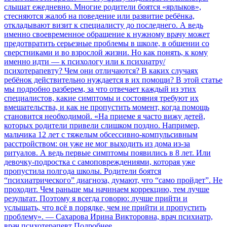
слышат ежедневно. Многие родители боятся «ярлыков»,
стесняются жалоб на поведение или развитие ребёнка,
откладывают визит к специалисту до последнего. А ведь
именно своевременное обращение к нужному врачу может
предотвратить серьезные проблемы в школе, в общении со
сверстниками и во взрослой жизни. Но как понять, к кому
именно идти — к психологу или к психиатру/
психотерапевту? Чем они отличаются? В каких случаях
ребёнок действительно нуждается в их помощи? В этой статье
мы подробно разберем, за что отвечает каждый из этих
специалистов, какие симптомы и состояния требуют их
вмешательства, и как не пропустить момент, когда помощь
становится необходимой. «На приеме я часто вижу детей,
которых родители привели слишком поздно. Например,
мальчика 12 лет с тяжелым обсессивно-компульсивным
расстройством: он уже не мог выходить из дома из-за
ритуалов. А ведь первые симптомы появились в 8 лет. Или
девочку-подростка с самоповреждениями, которая уже
пропустила полгода школы. Родители боятся
“психиатрического” диагноза, думают, что “само пройдет”. Не
проходит. Чем раньше мы начинаем коррекцию, тем лучше
результат. Поэтому я всегда говорю: лучше прийти и
услышать, что всё в порядке, чем не прийти и пропустить
проблему». — Сахарова Ирина Викторовна, врач психиатр,
врач психотерапевт
Подробнее