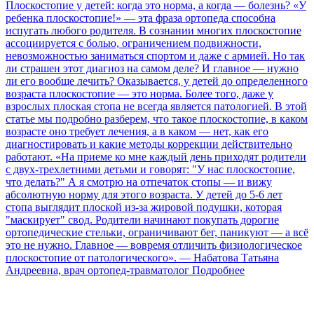
Плоскостопие у детей: когда это норма, а когда — болезнь?
«У
ребенка плоскостопие!» — эта фраза ортопеда способна
испугать любого родителя. В сознании многих плоскостопие
ассоциируется с болью, ограничением подвижности,
невозможностью заниматься спортом и даже с армией. Но так
ли страшен этот диагноз на самом деле? И главное — нужно
ли его вообще лечить? Оказывается, у детей до определенного
возраста плоскостопие — это норма. Более того, даже у
взрослых плоская стопа не всегда является патологией. В этой
статье мы подробно разберем, что такое плоскостопие, в каком
возрасте оно требует лечения, а в каком — нет, как его
диагностировать и какие методы коррекции действительно
работают. «На приеме ко мне каждый день приходят родители
с двух-трехлетними детьми и говорят: "У нас плоскостопие,
что делать?" А я смотрю на отпечаток стопы — и вижу
абсолютную норму для этого возраста. У детей до 5-6 лет
стопа выглядит плоской из-за жировой подушки, которая
"маскирует" свод. Родители начинают покупать дорогие
ортопедические стельки, ограничивают бег, паникуют — а всё
это не нужно. Главное — вовремя отличить физиологическое
плоскостопие от патологического». — Набатова Татьяна
Андреевна, врач ортопед-травматолог
Подробнее