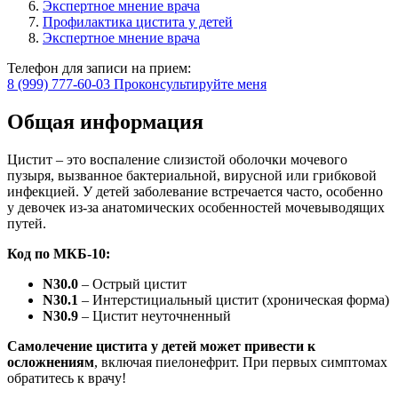
Экспертное мнение врача
Профилактика цистита у детей
Экспертное мнение врача
Телефон для записи на прием:
8 (999) 777-60-03
Проконсультируйте меня
Общая информация
Цистит – это воспаление слизистой оболочки мочевого
пузыря, вызванное бактериальной, вирусной или грибковой
инфекцией. У детей заболевание встречается часто, особенно
у девочек из-за анатомических особенностей мочевыводящих
путей.
Код по МКБ-10:
N30.0
– Острый цистит
N30.1
– Интерстициальный цистит (хроническая форма)
N30.9
– Цистит неуточненный
Самолечение цистита у детей может привести к
осложнениям
, включая пиелонефрит. При первых симптомах
обратитесь к врачу!